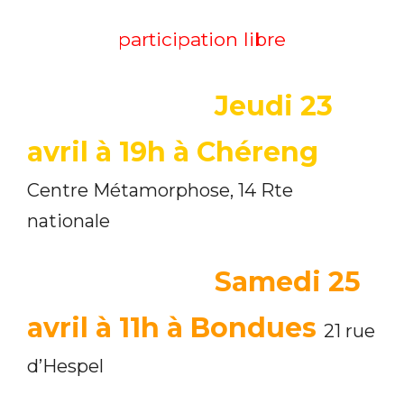
participation libre
Jeudi
23
avril à 19h à Chéreng
Centre Métamorphose, 14 Rte
nationale
Samed
i
25
avril à
11h
à
Bondue
s
21 rue
d’Hespel