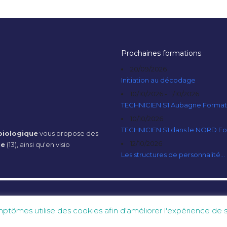
Prochaines formations
20/09/2026
Initiation au décodage
10/10/2026 - 11/10/2026
TECHNICIEN S1 Aubagne Format
10/10/2026
TECHNICIEN S1 dans le NORD F
iologique
vous propose des
12/10/2026
ne
(13), ainsi qu'en visio
Les structures de personnalité...
mes utilise des cookies afin d'améliorer l'expérience de ses