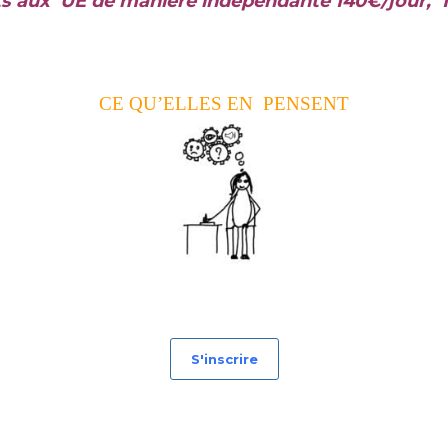
ts aux UE de manière indépendante 140€/jour, 1
CE QU’ELLES EN PENSENT
S'inscrire