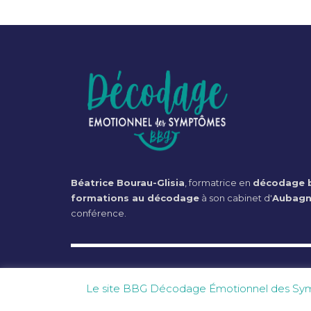
Béatrice Bourau-Glisia
, formatrice en
décodage b
formations au décodage
à son cabinet d'
Aubag
conférence.
© 2021 - Béatrice Bourau-Glisia - Tous droits réservés.
Le site BBG Décodage Émotionnel des Symptô