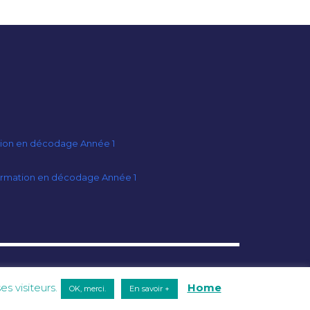
ion en décodage Année 1
ormation en décodage Année 1
 visiteurs.
Home
OK, merci.
En savoir +