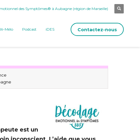
otionnel des Symptômes® à Aubagne (région de Marseille)
Contactez-nous
li-Mélo
Podcast
iDES
nce
bagne
apeute est un
soin inconscient. L’aide que vous