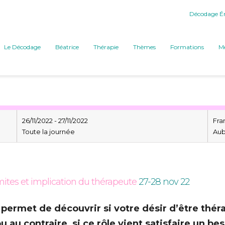
Décodage Ém
Le Décodage
Béatrice
Thérapie
Thèmes
Formations
Mé
26/11/2022 - 27/11/2022
Fra
Toute la journée
Au
limites et implication du thérapeute
27-28 nov 22
permet de découvrir si votre désir d’être thér
u au contraire, si ce rôle vient satisfaire un be