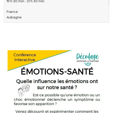
19 h 30 min - 21 h 30 min
France
Aubagne
Decodage biologique conference – Décodage biologique
con
férence