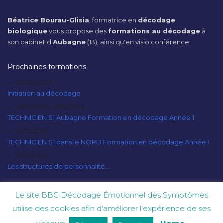
Béatrice Bourau-Glisia
, formatrice en
décodage
biologique
vous propose des
formations au décodage
à
son cabinet d'
Aubagne
(13), ainsi qu'en visio conférence.
Prochaines formations
20/09/2026
Initiation au décodage
10/10/2026 - 11/10/2026
TECHNICIEN S1 Aubagne Formation en décodage Année 1
10/10/2026
TECHNICIEN S1 dans le NORD Formation en décodage Année 1
12/10/2026
Les structures de personnalité...
Le site BBG Décodage Émotionnel des Symptômes
utilise des cookies afin d'améliorer l'expérience de ses
© 2021 - Béatrice Bourau-Glisia - Tous droits réservés.