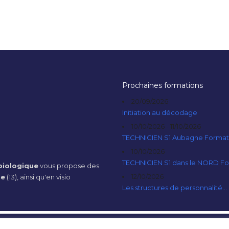
Prochaines formations
20/09/2026
Initiation au décodage
10/10/2026 - 11/10/2026
TECHNICIEN S1 Aubagne Format
10/10/2026
TECHNICIEN S1 dans le NORD F
iologique
vous propose des
12/10/2026
ne
(13), ainsi qu'en visio
Les structures de personnalité...