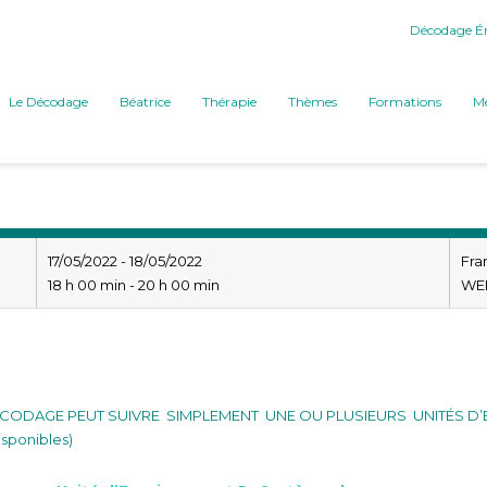
Décodage Ém
Le Décodage
Béatrice
Thérapie
Thèmes
Formations
Mé
17/05/2022 - 18/05/2022
Fra
18 h 00 min - 20 h 00 min
WEB
icien
ODAGE PEUT SUIVRE SIMPLEMENT UNE OU PLUSIEURS UNITÉS D’E
sponibles)