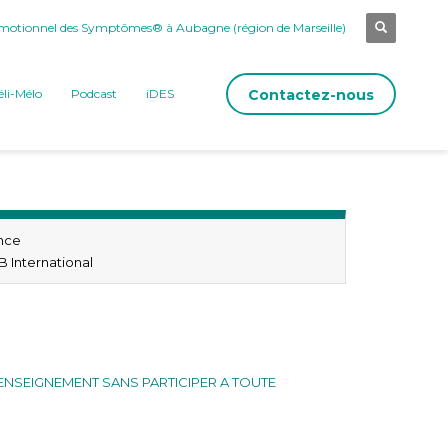
otionnel des Symptômes® à Aubagne (région de Marseille)
Contactez-nous
li-Mélo
Podcast
iDES
nce
 International
NSEIGNEMENT SANS PARTICIPER A TOUTE