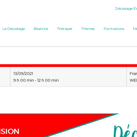
Décodage Ém
Le Décodage
Béatrice
Thérapie
Thèmes
Formations
Mé
13/09/2021
Fra
9 h 00 min - 12 h 00 min
WEB