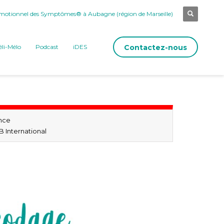
otionnel des Symptômes® à Aubagne (région de Marseille)
Contactez-nous
li-Mélo
Podcast
iDES
nce
 International