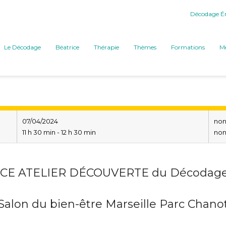
Décodage Ém
Le Décodage
Béatrice
Thérapie
Thèmes
Formations
Mé
07/04/2024
no
11 h 30 min - 12 h 30 min
no
E ATELIER DÉCOUVERTE du Décodage 
Salon du bien-être Marseille Parc Chano