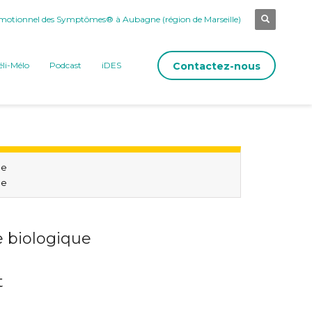
otionnel des Symptômes® à Aubagne (région de Marseille)
Contactez-nous
li-Mélo
Podcast
iDES
ne
ne
biologique
t