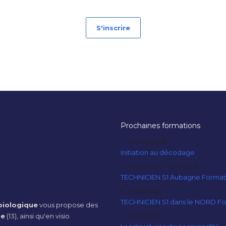
S'inscrire
Prochaines formations
20/09/2026
Initiation au décodage
10/10/2026 - 11/10/2026
TECHNICIEN S1 Aubagne Format
10/10/2026
TECHNICIEN S1 dans le NORD F
iologique
vous propose des
12/10/2026
ne
(13), ainsi qu'en visio