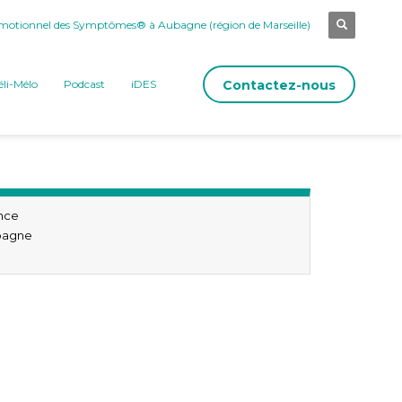
otionnel des Symptômes® à Aubagne (région de Marseille)
Contactez-nous
li-Mélo
Podcast
iDES
nce
bagne