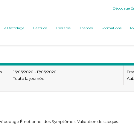
Décodage Ém
Le Décodage
Béatrice
Thérapie
Thèmes
Formations
Mé
s
16/05/2020 - 17/05/2020
Fra
Toute la journée
Au
 Décodage Émotionnel des Symptômes. Validation des acquis.