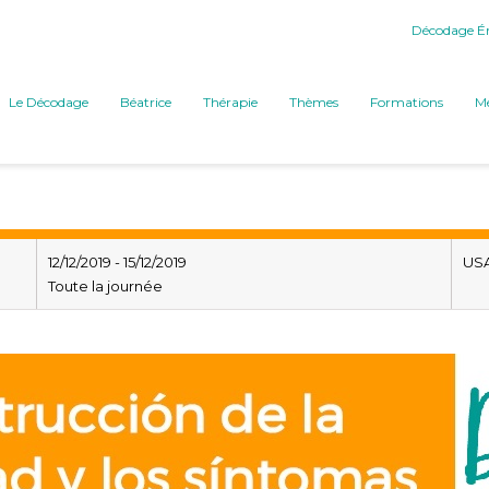
Décodage Ém
Le Décodage
Béatrice
Thérapie
Thèmes
Formations
Mé
12/12/2019 - 15/12/2019
US
Toute la journée