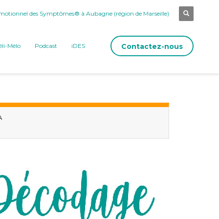
otionnel des Symptômes® à Aubagne (région de Marseille)
Contactez-nous
li-Mélo
Podcast
iDES
A