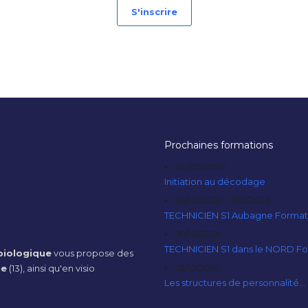
S'inscrire
Prochaines formations
20/09/2026
Initiation au décodage
10/10/2026 - 11/10/2026
TECHNICIEN S1 Aubagne Format
10/10/2026
TECHNICIEN S1 dans le NORD F
iologique
vous propose des
12/10/2026
ne
(13), ainsi qu'en visio
Les structures de personnalité...