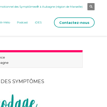
otionnel des Symptômes® à Aubagne (région de Marseille)
Contactez-nous
li-Mélo
Podcast
iDES
nce
bagne
L DES SYMPTÔMES