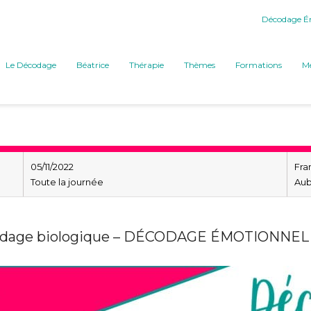
Décodage Ém
Le Décodage
Béatrice
Thérapie
Thèmes
Formations
Mé
05/11/2022
Fra
Toute la journée
Au
odage biologique – DÉCODAGE ÉMOTIONNE