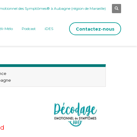
otionnel des Symptômes® à Aubagne (région de Marseille)
Contactez-nous
li-Mélo
Podcast
iDES
nce
bagne
nd