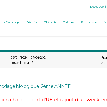
Décodage Ém
Le Décodage
Béatrice
Thérapie
Thèmes
Formations
Mé
06/04/2024 - 07/04/2024
Fra
Toute la journée
Au
écodage biologique 2ème ANNÉE
tion changement d’UE et rajout d’un week-e