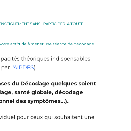
’ENSEIGNEMENT SANS
PARTICIPER
A TOUTE
rer votre aptitude à mener une séance de décodage.
apacités théoriques indispensables
par l
‘AIPDBS
)
a
ses du Décodage quelques soient
dage, santé globale, décodage
ionnel des symptômes…).
ividuel pour ceux qui souhaitent une