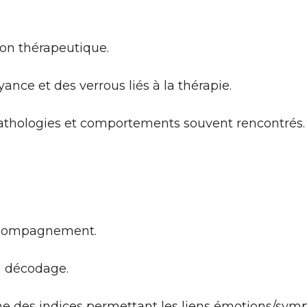
ion thérapeutique.
nce et des verrous liés à la thérapie.
athologies et comportements souvent rencontrés.
accompagnement.
u décodage.
he des indices permettant les liens émotions/sym