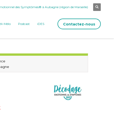
otionnel des Symptômes® à Aubagne (région de Marseille)
Contactez-nous
li-Mélo
Podcast
iDES
nce
bagne
t