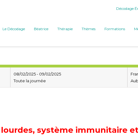
Décodage Ém
Le Décodage
Béatrice
Thérapie
Thèmes
Formations
Mé
08/02/2025 - 09/02/2025
Fra
Toute la journée
Au
 lourdes, système immunitaire e