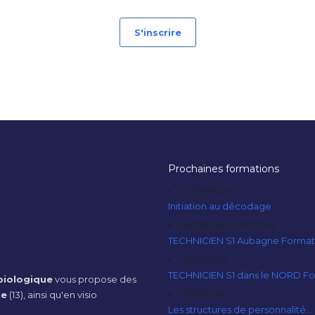
S'inscrire
Prochaines formations
20/09/2026
Initiation au décodage
10/10/2026 - 11/10/2026
TECHNICIEN S1 Aubagne Format
10/10/2026
TECHNICIEN S1 dans le NORD F
iologique
vous propose des
12/10/2026
ne
(13), ainsi qu'en visio
Les structures de personnalité...