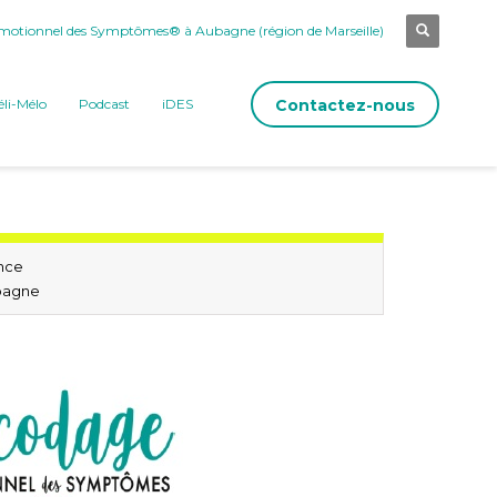
otionnel des Symptômes® à Aubagne (région de Marseille)
Contactez-nous
li-Mélo
Podcast
iDES
nce
bagne