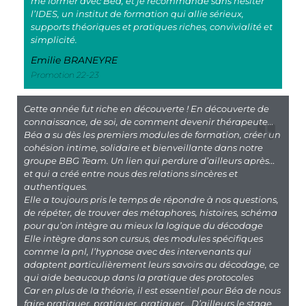
me former avec Béa, et je recommande sans hésiter
l’IDES, un institut de formation qui allie sérieux,
supports théoriques et pratiques riches, convivialité et
simplicité.
Emilie BRANEYRE
Promotion 22-23
Cette année fut riche en découverte ! En découverte de
connaissance, de soi, de comment devenir thérapeute…
Béa a su dès les premiers modules de formation, créer un
cohésion intime, solidaire et bienveillante dans notre
groupe BBG Team. Un lien qui perdure d’ailleurs après…
et qui a créé entre nous des relations sincères et
authentiques.
Elle a toujours pris le temps de répondre à nos questions,
de répéter, de trouver des métaphores, histoires, schéma
pour qu’on intègre au mieux la logique du décodage
Elle intègre dans son cursus, des modules spécifiques
comme la pnl, l’hypnose avec des intervenants qui
adaptent particulièrement leurs savoirs au décodage, ce
qui aide beaucoup dans la pratique des protocoles
Car en plus de la théorie, il est essentiel pour Béa de nous
faire pratiquer, pratiquer, pratiquer… D’ailleurs le stage