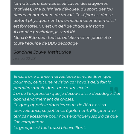
formatrices présentes et efficaces, des stagiaires
motivées, une cuisinière dévouée, du sport, des fou
rires et énormément de travail. Ce séjour est dense
autant physiquement qu’émotionnellement mais il
est formateur. C’est un défi de chaque instant!
A l’année prochaine, je serai là!
Merci à Béa pour tout ce qu’elle met en place et à
toute l’équipe de BBG décodage.
Sandrine Jouve, institutrice
Année 22-23
Encore une année merveilleuse et riche. Bien que
pour moi, ce fut une révision car j’avais déjà fait la
première année dans une autre école.
J’ai eu l’impression que je découvrais le décodage. J’ai
appris énormément de choses.
Ce que j’apprécie dans les cours de Béa c’est sa
bienveillance, sa patience également. Elle prend le
temps nécessaire pour nous expliquer jusqu’à ce que
l’on comprenne.
Le groupe est tout aussi bienveillant.