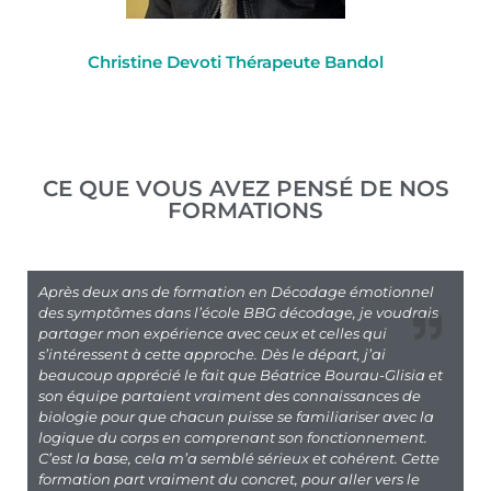
Christine Devoti Thérapeute Bandol
CE QUE VOUS AVEZ PENSÉ DE NOS
FORMATIONS
Après deux ans de formation en Décodage émotionnel
des symptômes dans l’école BBG décodage, je voudrais
partager mon expérience avec ceux et celles qui
s’intéressent à cette approche. Dès le départ, j’ai
beaucoup apprécié le fait que Béatrice Bourau-Glisia et
son équipe partaient vraiment des connaissances de
biologie pour que chacun puisse se familiariser avec la
logique du corps en comprenant son fonctionnement.
C’est la base, cela m’a semblé sérieux et cohérent. Cette
formation part vraiment du concret, pour aller vers le