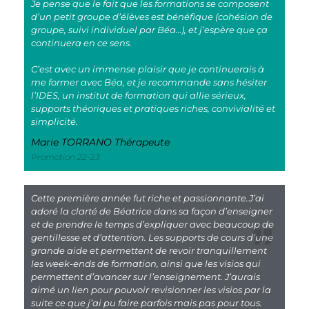
Je pense que le fait que les formations se composent
d’un petit groupe d’élèves est bénéfique (cohésion de
groupe, suivi individuel par Béa…), et j’espère que ça
continuera en ce sens.
C’est avec un immense plaisir que je continuerais à
me former avec Béa, et je recommande sans hésiter
l’IDES, un institut de formation qui allie sérieux,
supports théoriques et pratiques riches, convivialité et
simplicité.
Marie TORRANO Thérapeute
Promotion 22-23
Cette première année fut riche et passionnante.J’ai
adoré la clarté de Béatrice dans sa façon d’enseigner
et de prendre le temps d’expliquer avec beaucoup de
gentillesse et d’attention. Les supports de cours d’une
grande aide et permettent de revoir tranquillement
les week-ends de formation, ainsi que les visios qui
permettent d’avancer sur l’enseignement. J’aurais
aimé un lien pour pouvoir revisionner les visios par la
suite ce que j’ai pu faire parfois mais pas pour tous.