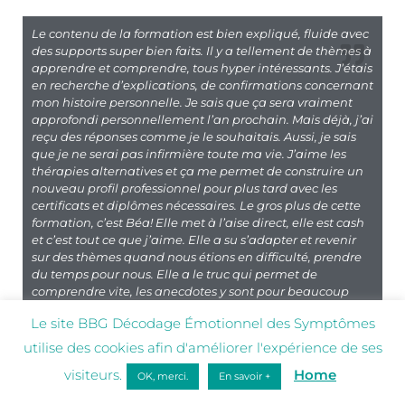
Le contenu de la formation est bien expliqué, fluide avec
des supports super bien faits. Il y a tellement de thèmes à
apprendre et comprendre, tous hyper intéressants. J’étais
en recherche d’explications, de confirmations concernant
mon histoire personnelle. Je sais que ça sera vraiment
approfondi personnellement l’an prochain. Mais déjà, j’ai
reçu des réponses comme je le souhaitais. Aussi, je sais
que je ne serai pas infirmière toute ma vie. J’aime les
thérapies alternatives et ça me permet de construire un
nouveau profil professionnel pour plus tard avec les
certificats et diplômes nécessaires. Le gros plus de cette
formation, c’est Béa! Elle met à l’aise direct, elle est cash
et c’est tout ce que j’aime. Elle a su s’adapter et revenir
sur des thèmes quand nous étions en difficulté, prendre
du temps pour nous. Elle a le truc qui permet de
comprendre vite, les anecdotes y sont pour beaucoup
aussi.
Le site BBG Décodage Émotionnel des Symptômes
Alexandra Jacques
utilise des cookies afin d'améliorer l'expérience de ses
Infirmière anesthésiste Aix-en-Provence Année 20-21
visiteurs.
Home
OK, merci.
En savoir +