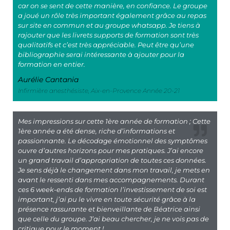
car on se sent de cette manière, en confiance. Le groupe
a joué un rôle très important également grâce au repas
sur site en commun et au groupe whatsapp. Je tiens à
rajouter que les livrets supports de formation sont très
qualitatifs et c’est très appréciable. Peut être qu’une
bibliographie serai intéressante à ajouter pour la
formation en entier.
Aurélie Cantania
Infirmière anesthésiste, Aix-en-Provence Année 20-21
Mes impressions sur cette 1ère année de formation ; Cette
1ère année a été dense, riche d’informations et
passionnante. Le décodage émotionnel des symptômes
ouvre d’autres horizons pour mes pratiques. J’ai encore
un grand travail d’appropriation de toutes ces données.
Je sens déjà le changement dans mon travail, je mets en
avant le ressenti dans mes accompagnements. Durant
ces 6 week-ends de formation l’investissement de soi est
important, j’ai pu le vivre en toute sécurité grâce à la
présence rassurante et bienveillante de Béatrice ainsi
que celle du groupe. J’ai beau chercher, je ne vois pas de
critique pour le moment !