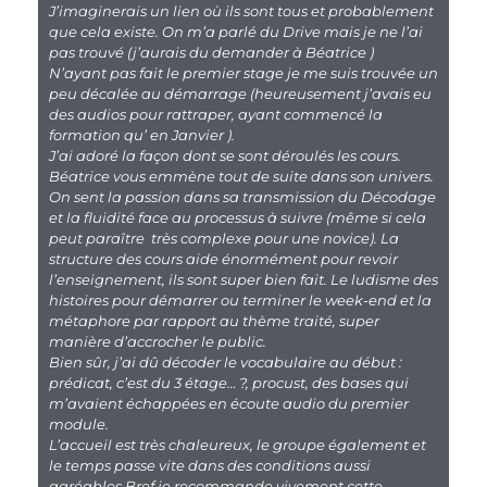
J’imaginerais un lien où ils sont tous et probablement
que cela existe. On m’a parlé du Drive mais je ne l’ai
pas trouvé (j’aurais du demander à Béatrice )
N’ayant pas fait le premier stage je me suis trouvée un
peu décalée au démarrage (heureusement j’avais eu
des audios pour rattraper, ayant commencé la
formation qu’ en Janvier ).
J’ai adoré la façon dont se sont déroulés les cours.
Béatrice vous emmène tout de suite dans son univers.
On sent la passion dans sa transmission du Décodage
et la fluidité face au processus à suivre (même si cela
peut paraître très complexe pour une novice). La
structure des cours aide énormément pour revoir
l’enseignement, ils sont super bien fait. Le ludisme des
histoires pour démarrer ou terminer le week-end et la
métaphore par rapport au thème traité, super
manière d’accrocher le public.
Bien sûr, j’ai dû décoder le vocabulaire au début :
prédicat, c’est du 3 étage… ?, procust, des bases qui
m’avaient échappées en écoute audio du premier
module.
L’accueil est très chaleureux, le groupe également et
le temps passe vite dans des conditions aussi
agréables.Bref je recommande vivement cette