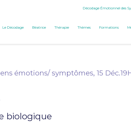
Décodage Émotionnel des Sy
Le Décodage
Béatrice
Thérapie
Thèmes
Formations
Mé
ens émotions/ symptômes, 15 Déc.19
A
 biologique