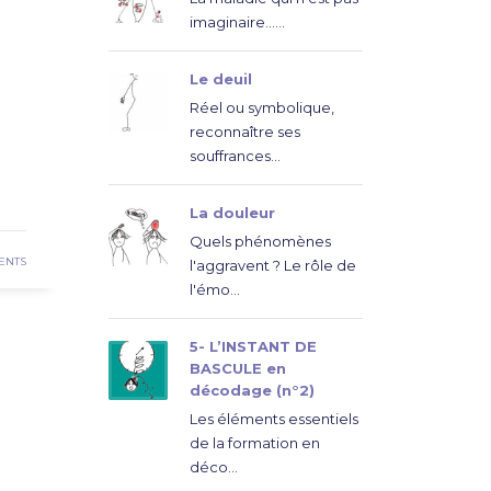
imaginaire......
Le deuil
Réel ou symbolique,
reconnaître ses
souffrances...
E
La douleur
Quels phénomènes
ENTS
l'aggravent ? Le rôle de
l'émo...
5- L’INSTANT DE
BASCULE en
décodage (n°2)
Les éléments essentiels
de la formation en
déco...