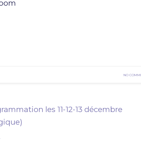
 Zoom
READ MOR
NO COMM
rammation les 11-12-13 décembre
gique)
A