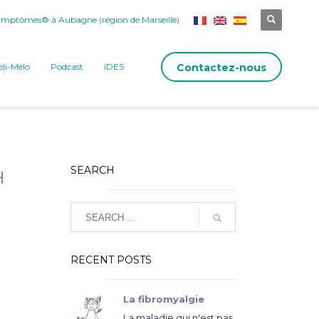
mptômes® à Aubagne (région de Marseille)
Contactez-nous
li-Mélo
Podcast
iDES
SEARCH
H
RECENT POSTS
La fibromyalgie
La maladie qui n'est pas