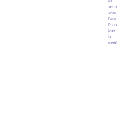
co-
anim
avec
Pasc
Dass
(voir
la
confé
Form
déco
biol
READ MORE