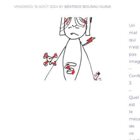
VENDREDI, 16 AOÛT 2024
BY
BÉATRICE BOURAU-GLISIA
Les fondamentaux du décodage biologique
Un
mal
qui
n’est
pas
imag
–
Conf
3
–
Quel
est
le
méca
de
ce