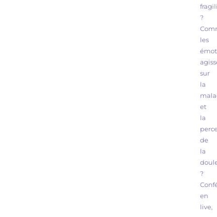
fragil
?
Com
les
émot
agiss
sur
la
mala
et
la
perc
de
la
doul
?
Conf
en
live,