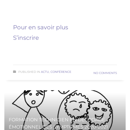
Décodage biologique
Pour en savoir plus
S’inscrire
READ MORE
PUBLISHED IN
ACTU
,
CONFÉRENCE
NO COMMENTS
FORMATION TECHNICIEN EN DÉCODAGE
ÉMOTIONNEL DES SYMPTÔMES 2020-2021