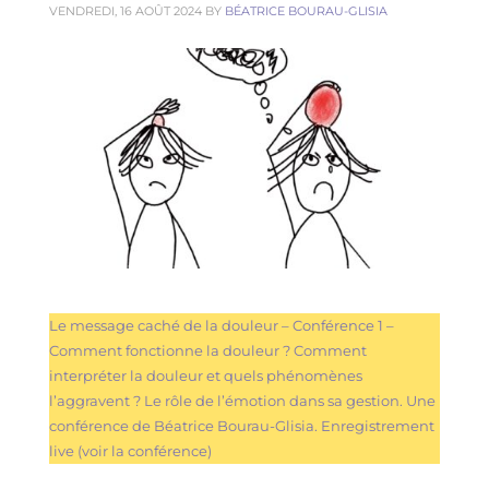
VENDREDI, 16 AOÛT 2024
BY
BÉATRICE BOURAU-GLISIA
Les fondamentaux du décodage biologique
Le message caché de la douleur – Conférence 1 –
Comment fonctionne la douleur ? Comment
interpréter la douleur et quels phénomènes
l’aggravent ? Le rôle de l’émotion dans sa gestion. Une
conférence de Béatrice Bourau-Glisia. Enregistrement
live (voir la conférence)
Formation décodage biologique